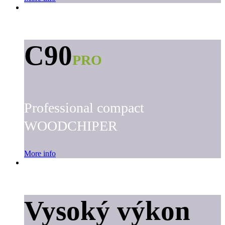
C90
PRO
Professional compact
WOODCHIPER
More info
Vysoký výkon