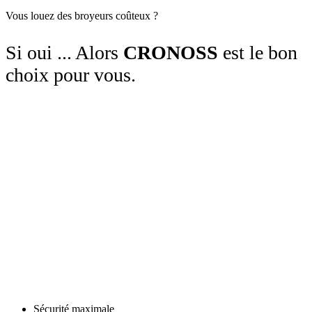
Vous louez des broyeurs coûteux ?
Si oui ... Alors
CRONOSS
est le bon
choix pour vous.
Une capacité de broyage sérieuse intégrée
dans une machine compacte haut de
gamme, qui rentre facilement dans une
camionnette et passe par toutes les portes
de jardin standard.
CRONOSS est une débroussailleuse
professionnelle compacte haut de gamme.
Sécurité maximale