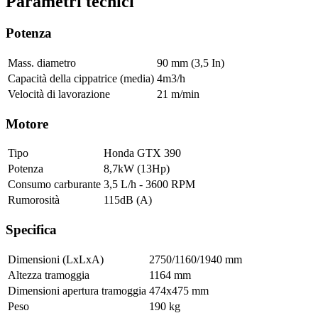
Parametri tecnici
Potenza
Mass. diametro
90 mm (3,5 In)
Capacità della cippatrice (media)
4m3/h
Velocità di lavorazione
21 m/min
Motore
Tipo
Honda GTX 390
Potenza
8,7kW (13Hp)
Consumo carburante
3,5 L/h - 3600 RPM
Rumorosità
115dB (A)
Specifica
Dimensioni (LxLxA)
2750/1160/1940 mm
Altezza tramoggia
1164 mm
Dimensioni apertura tramoggia
474x475 mm
Peso
190 kg