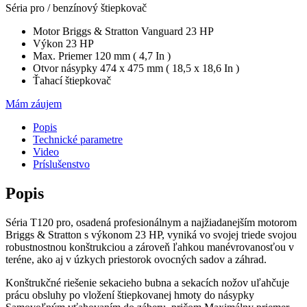
Séria pro / benzínový štiepkovač
Motor Briggs & Stratton Vanguard 23 HP
Výkon 23 HP
Max. Priemer 120 mm ( 4,7 In )
Otvor násypky 474 x 475 mm ( 18,5 x 18,6 In )
Ťahací štiepkovač
Mám záujem
Popis
Technické parametre
Video
Príslušenstvo
Popis
Séria T120 pro, osadená profesionálnym a najžiadanejším motorom
Briggs & Stratton s výkonom 23 HP, vyniká vo svojej triede svojou
robustnostnou konštrukciou a zároveň ľahkou manévrovanosťou v
teréne, ako aj v úzkych priestorok ovocných sadov a záhrad.
Konštrukčné riešenie sekacieho bubna a sekacích nožov uľahčuje
prácu obsluhy po vložení štiepkovanej hmoty do násypky