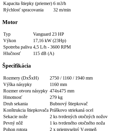
Kapacita štiepky (priemer)
6 m3/h
Rýchlosť spracovania
32 m/min
Motor
Typ
Vanguard 23 HP
Výkon
17,16 kW (23Hp)
Spotreba paliva
4,5 L/h - 3600 RPM
Hlučnosť
115 dB (A)
Špecifikácia
Rozmery (DxŠxH)
2750 / 1160 / 1940 mm
Výška násypky
1160 mm
Rozmer otvoru násypky
474x475 mm
Hmotnosť
279 kg
Druh sekania
Bubnový štiepkovač
Konštrukcia štiepkovača
Práškovo striekaná ocel
Sekacie nože
2 ks tvrdených otočných nožov
Pevný nôž
1 ks tvrdeného otočného noža
Pohon rotora
2 x priemyselný V-remeň