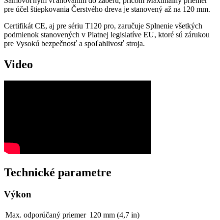
Samovoľným vťahovaním do záberu, pričom Maximálny priemer
pre účel štiepkovania Čerstvého dreva je stanovený až na 120 mm.
Certifikát CE, aj pre sériu T120 pro, zaručuje Splnenie všetkých
podmienok stanovených v Platnej legislatíve EU, ktoré sú zárukou
pre Vysokú bezpečnosť a spoľahlivosť stroja.
Video
Technické parametre
Výkon
Max. odporúčaný priemer
120 mm (4,7 in)